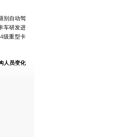
级别自动驾
卡车研发进
L4级重型卡
构人员变化
动态