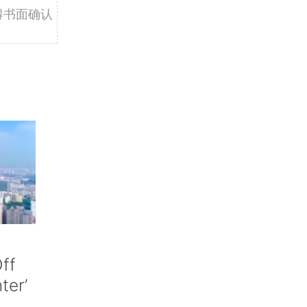
得书面确认
ff
nter’