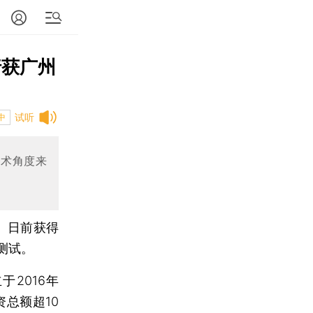
行获广州
试听
中
技术角度来
ai）日前获得
测试。
2016年
资总额超10