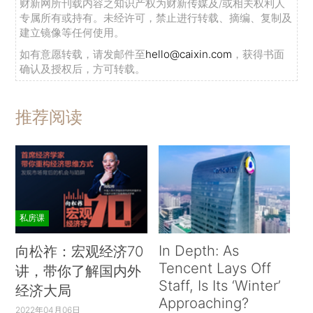
财新网所刊载内容之知识产权为财新传媒及/或相关权利人
专属所有或持有。未经许可，禁止进行转载、摘编、复制及
建立镜像等任何使用。
如有意愿转载，请发邮件至
hello@caixin.com
，获得书面
确认及授权后，方可转载。
推荐阅读
私房课
In Depth: As
向松祚：宏观经济70
Tencent Lays Off
讲，带你了解国内外
Staff, Is Its ‘Winter’
经济大局
Approaching?
2022年04月06日