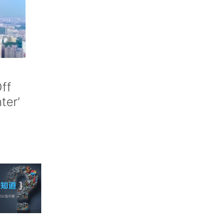
ff
nter’