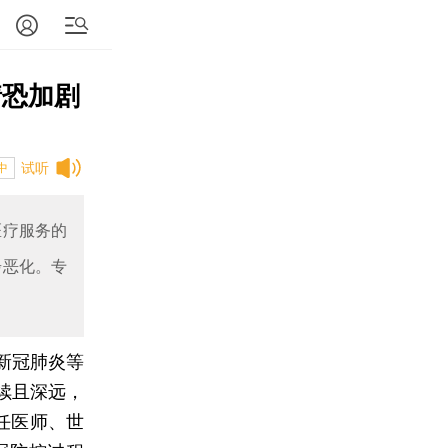
情恐加剧
试听
中
医疗服务的
步恶化。专
新冠肺炎等
续且深远，
任医师、世