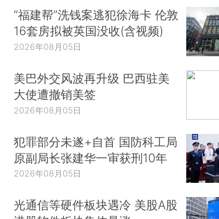
“福建帮”洗钱案逃犯徐海卡 伦敦
16套房拟被英国没收(含视频)
2026年08月05日
美巴外交风波再升级 巴西驻美
大使遭撤销美签
2026年08月05日
犯罪部分未遂+自首 国防科工局
原副局长张建华一审获刑10年
2026年08月05日
光通信等硬件板块遇冷 美股A股