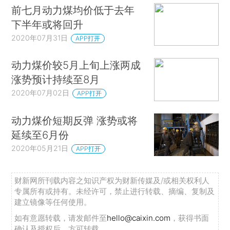
前七月动力煤均价低于去年
下半年或将回升
2020年07月31日
APP打开
动力煤价较5月上旬上涨两成
涨势预计持续至8月
2020年07月02日
APP打开
动力煤价短期反弹 涨势或将
延续至6月份
2020年05月21日
APP打开
财新网所刊载内容之知识产权为财新传媒及/或相关权利人
专属所有或持有。未经许可，禁止进行转载、摘编、复制及
建立镜像等任何使用。
如有意愿转载，请发邮件至
hello@caixin.com
，获得书面
确认及授权后，方可转载。