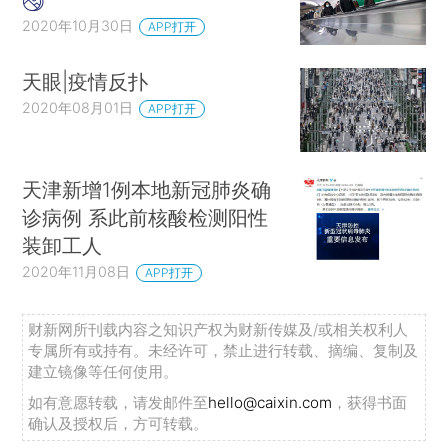
2020年10月30日
APP打开
天眼|疫情反扑
2020年08月01日
APP打开
天津新增1例本地新冠肺炎确
诊病例 系此前核酸检测阳性
装卸工人
2020年11月08日
APP打开
财新网所刊载内容之知识产权为财新传媒及/或相关权利人
专属所有或持有。未经许可，禁止进行转载、摘编、复制及
建立镜像等任何使用。
如有意愿转载，请发邮件至
hello@caixin.com
，获得书面
确认及授权后，方可转载。