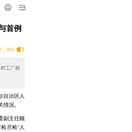
均与首例
试听
中
三村工厂相
吾尔自治区人
关情况。
委副主任顾
应检尽检”人