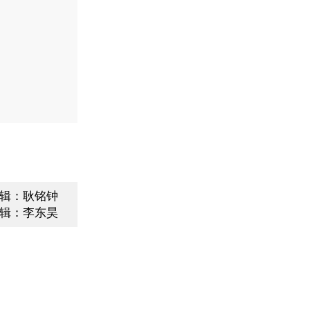
辑：耿铭钟
辑：李东昊