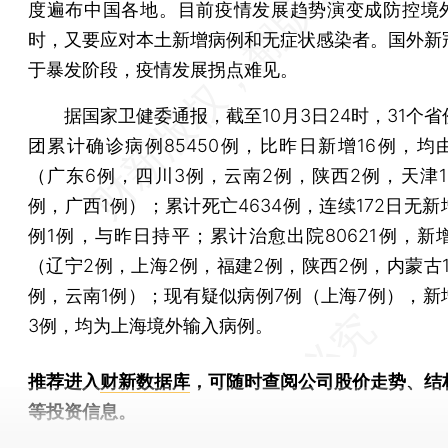
度遍布中国各地。目前疫情发展趋势演变成防控境
时，又要应对本土新增病例和无症状感染者。国外新
于暴发阶段，疫情发展拐点难见。
据国家卫健委通报，截至10月3日24时，31个省
团累计确诊病例85450例，比昨日新增16例，均
（广东6例，四川3例，云南2例，陕西2例，天津1
例，广西1例）；累计死亡4634例，连续172日无
例1例，与昨日持平；累计治愈出院80621例，新增
（辽宁2例，上海2例，福建2例，陕西2例，内蒙古1
例，云南1例）；现有疑似病例7例（上海7例），新
3例，均为上海境外输入病例。
推荐进入
财新数据库
，可随时查阅公司股价走势、结
等投资信息。
财新机器人产业指数(RII)已发布，
点击了解行业