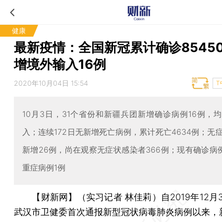
健康
最新疫情：全国新冠累计确诊85450
增境外输入16例
2020年10月04日 15:54
T
10月3日，31个省份和新疆兵团新增确诊病例16例，
入；连续172日无新增死亡病例，累计死亡4634例；无
新增26例，尚在观察无症状感染者366例；现有确诊病例
重症病例1例
【财新网】（实习记者 林佳莉）
自2019年12
武汉市卫健委首次通报新型冠状病毒肺炎病例以来，