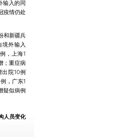
外输入的同
冠疫情仍处
份和新疆兵
由境外输入
例，上海1
新增；重症病
出院10例
例，广东1
增疑似病例
构人员变化
动态