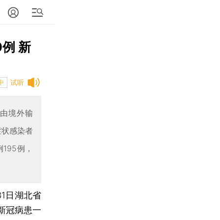
例 新
试听
中
均由境外输
症状感染者
195例，
月31日湖北省
新冠病患一