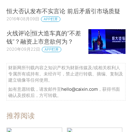
恒大否认发布不实言论 前后矛盾引市场质疑
2016年08月09日
APP打开
火线评论|恒大造车真的“不差
钱”？融资上市意欲何为？
2020年09月22日
APP打开
财新网所刊载内容之知识产权为财新传媒及/或相关权利人
专属所有或持有。未经许可，禁止进行转载、摘编、复制及
建立镜像等任何使用。
如有意愿转载，请发邮件至
hello@caixin.com
，获得书面
确认及授权后，方可转载。
推荐阅读