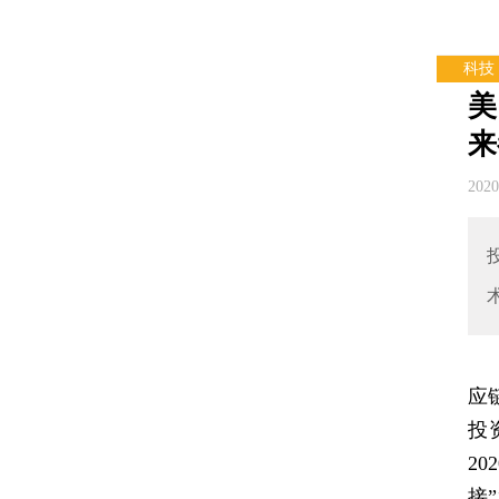
科技
美
来
202
应
投
2
接