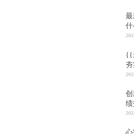
最
什
20
{
夯
20
创
绩
20
心