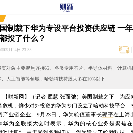
国制裁下华为专设平台投资供应链 一年
都投了什么？
0年09月24日 23:35
投资对象主要聚焦连接器、各类专用芯片、半导体材料、计算机
术、人工智能等领域，哈勃科技持股大多在10%以下
【财新网】（记者 屈慧 张而弛）
美国制裁之下，为应
链危机，鲜少对外投资的
华为
专门设立了
哈勃科技
平台，
资产业链企业。9月23日，华为轮值董事长
郭平
在上海
020华为全联接大会时表示，华为的核心业务是聚焦在
”和“计算”，由于受到各种打压，华为建立了哈勃科技，