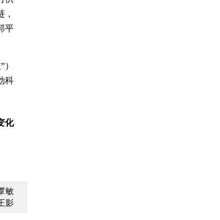
链，
郭平
”）
勃科
变化
覃敏
王影