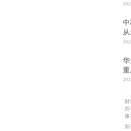
20
中
从
20
华
重
20
财
所
像
如