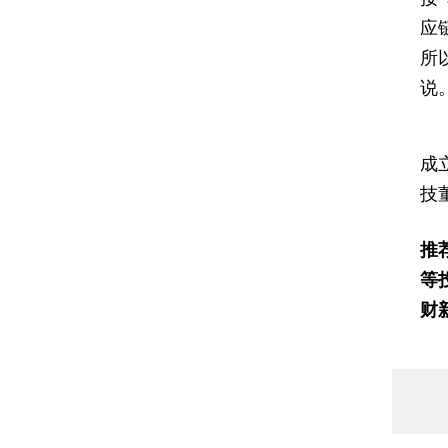
应
所
说
成
技
推
等
财