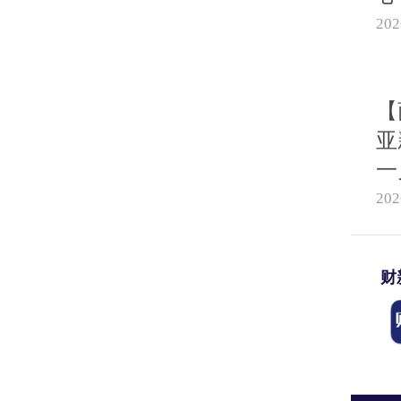
20
【
亚
一
20
财