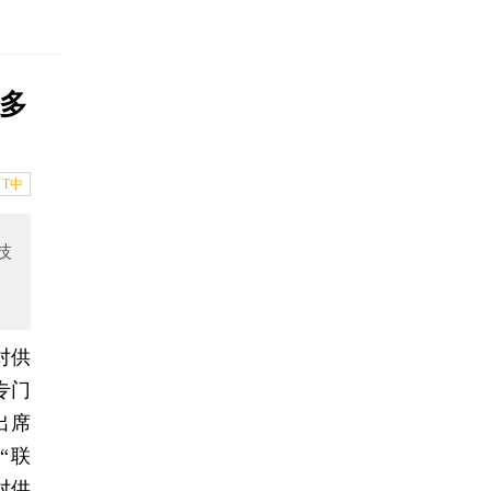
多
T中
技
对供
专门
出席
“联
对供