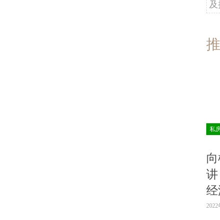
及
私
向
讲
经
202