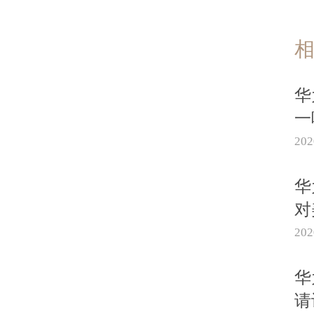
华
一
20
华
对
20
华
请