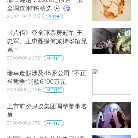
全调查|特稿精选
2020年04月17日
APP打开
《八佰》夺全球票房冠军 王
忠军、王忠磊缘何减持华谊兄
弟？
2020年09月23日
APP打开
瑞幸造假涉及45家公司 “不正
当竞争”罚款6100万元
2020年09月22日
APP打开
上市前夕蚂蚁集团调整董事名
单
2020年08月25日
APP打开