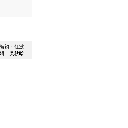
编辑：任波
辑：吴秋晗