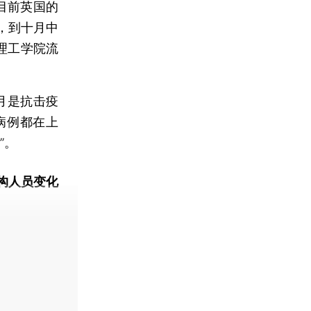
称，目前英国的
，到十月中
理工学院流
。
月是抗击疫
病例都在上
”。
构人员变化
动态