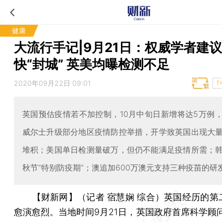
健康
大流行手记|9月21日：权威学者建
快“封城” 英美均曝检测不足
2020年09月22日 09:01
T
英国预估疫情若不加控制，10月中旬日新增将达5万例
威尔士升级部分地区疫情防控举措，开学致英国出现大
堆积；美国单日检测量破万，但仍不能满足疫情所需；
秋节“特别防疫期”；澳追加600万澳元支持三种疫苗的研
【财新网】（记者 宿慧娴 综合）
英国经历的第
愈演愈烈。当地时间9月21日，英国政府首席科学顾问