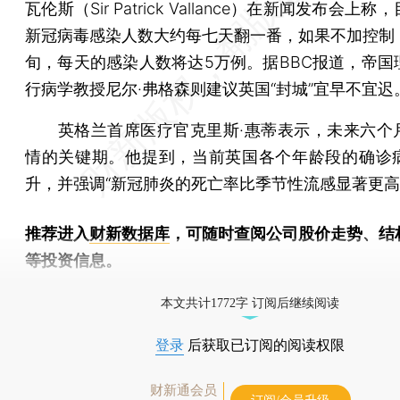
瓦伦斯（Sir Patrick Vallance）在新闻发布会上
新冠病毒感染人数大约每七天翻一番，如果不加控制
旬，每天的感染人数将达5万例。据BBC报道，帝国
行病学教授尼尔·弗格森则建议英国“封城”宜早不宜迟
英格兰首席医疗官克里斯·惠蒂表示，未来六个
情的关键期。他提到，当前英国各个年龄段的确诊
升，并强调“新冠肺炎的死亡率比季节性流感显著更高
推荐进入
财新数据库
，可随时查阅公司股价走势、结
等投资信息。
财新机器人产业指数(RII)已发布，
点击了解行业
本文共计1772字 订阅后继续阅读
登录
后获取已订阅的阅读权限
财新通会员