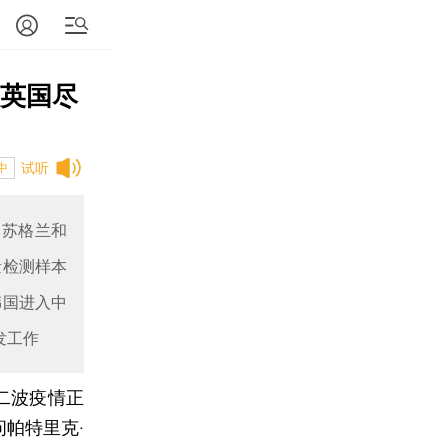
议英国尽
试听
中
，苏格兰和
量检测样本
韩国进入中
发工作
二波疫情正
帕特里克·