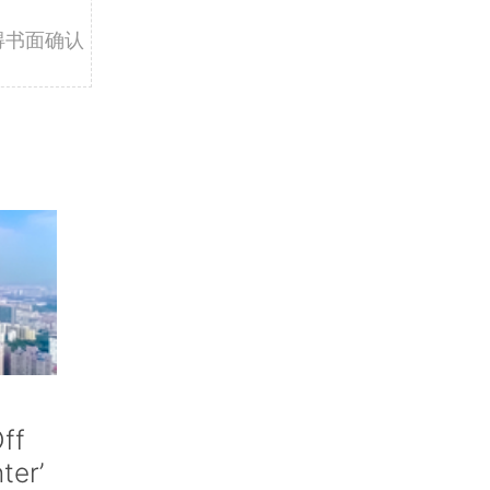
得书面确认
ff
nter’