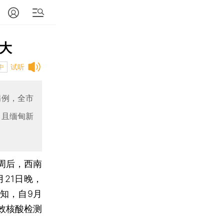
仍大
试听
中
病例，全市
，且缅甸新
一周后，西南
21日晚，
知，自9月
效核酸检测