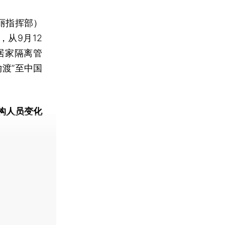
丽指挥部）
从9月12
居家隔离管
渡”至中国
构人员变化
动态