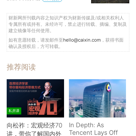
财新网所刊载内容之知识产权为财新传媒及/或相关权利人
专属所有或持有。未经许可，禁止进行转载、摘编、复制及
建立镜像等任何使用。
如有意愿转载，请发邮件至
hello@caixin.com
，获得书面
确认及授权后，方可转载。
推荐阅读
私房课
In Depth: As
向松祚：宏观经济70
Tencent Lays Off
讲，带你了解国内外