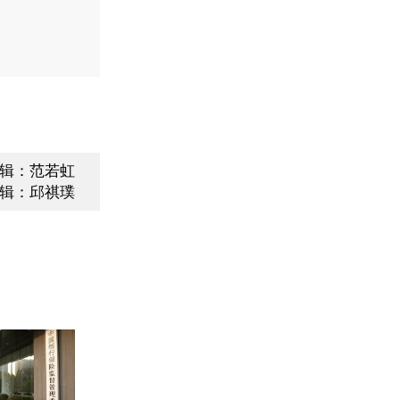
辑：范若虹
辑：邱祺璞