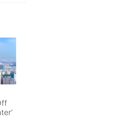
ff
nter’