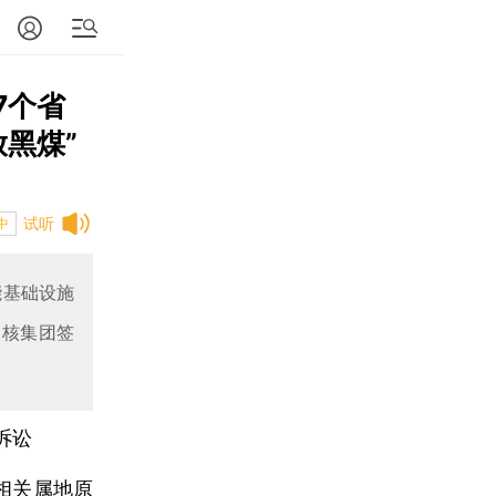
7个省
黑煤”
试听
中
能基础设施
中核集团签
诉讼
相关属地原