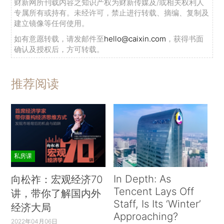
财新网所刊载内容之知识产权为财新传媒及/或相关权利人
专属所有或持有。未经许可，禁止进行转载、摘编、复制及
建立镜像等任何使用。
如有意愿转载，请发邮件至
hello@caixin.com
，获得书面
确认及授权后，方可转载。
推荐阅读
私房课
In Depth: As
向松祚：宏观经济70
Tencent Lays Off
讲，带你了解国内外
Staff, Is Its ‘Winter’
经济大局
Approaching?
2022年04月06日