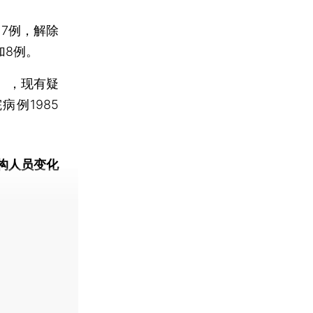
7例，解除
加8例。
），现有疑
例1985
构人员变化
动态