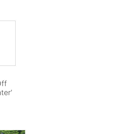
ff
nter’