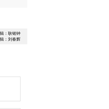
辑：耿铭钟
辑：刘春辉