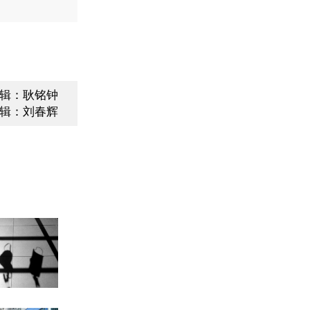
辑：耿铭钟
辑：刘春辉