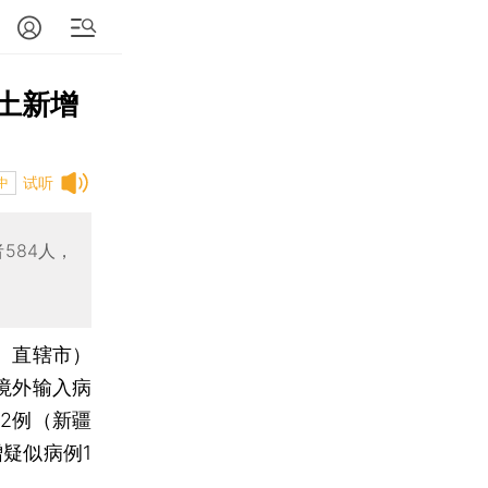
本土新增
试听
中
584人，
区、直辖市）
境外输入病
02例（新疆
疑似病例1