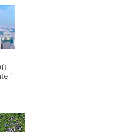
ff
nter’