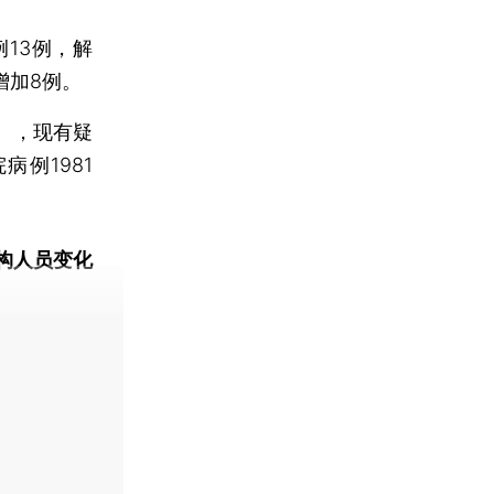
13例，解
增加8例。
），现有疑
例1981
构人员变化
动态