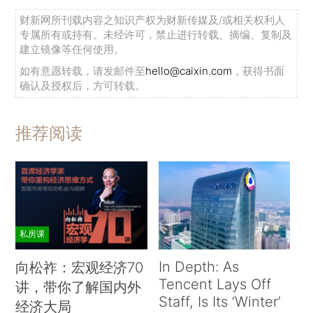
财新网所刊载内容之知识产权为财新传媒及/或相关权利人
专属所有或持有。未经许可，禁止进行转载、摘编、复制及
建立镜像等任何使用。
如有意愿转载，请发邮件至
hello@caixin.com
，获得书面
确认及授权后，方可转载。
推荐阅读
私房课
In Depth: As
向松祚：宏观经济70
Tencent Lays Off
讲，带你了解国内外
Staff, Is Its ‘Winter’
经济大局