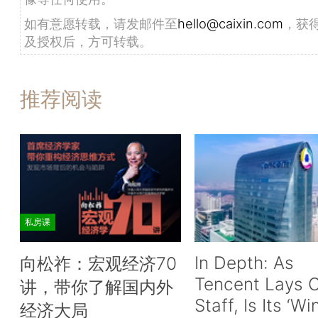
如有意愿转载，请发邮件至
hello@caixin.com
，获
及授权后，方可转载。
推荐阅读
私房课
In Depth: As
向松祚：宏观经济70
Tencent Lays O
讲，带你了解国内外
Staff, Is Its ‘Wi
经济大局