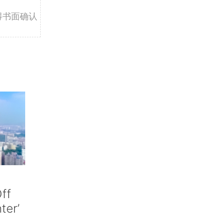
得书面确认
ff
nter’