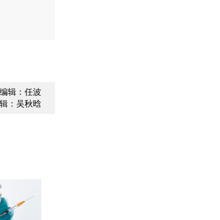
编辑：任波
辑：吴秋晗