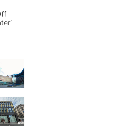
ff
nter’