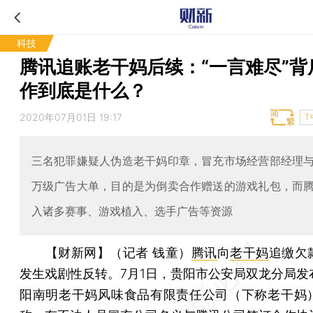
科技
腾讯追账老干妈后续：“一言难尽”背
作到底是什么？
2020年07月01日 19:17
T
三名犯罪嫌疑人伪造老干妈印章，冒充市场经营部经理
万级广告大单，目的是为倒卖合作赠送的游戏礼包，而
入诸多赛事、游戏植入、选手广告等资源
【财新网】（记者 钱童）
腾讯
向
老干妈
追缴欠
发生戏剧性反转。7月1日，贵阳市公安局双龙分局发
阳南明老干妈风味食品有限责任公司（下称老干妈