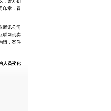
议，警方初
司印章，冒
取腾讯公司
互联网倒卖
拘留，案件
构人员变化