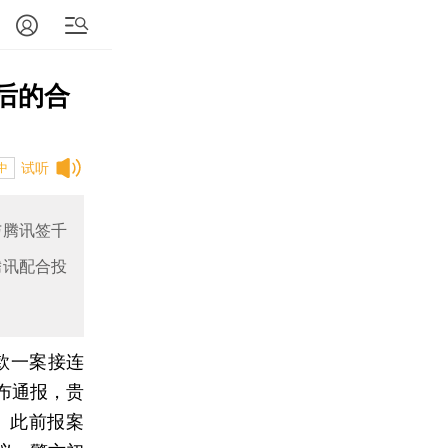
后的合
试听
中
与腾讯签千
腾讯配合投
款一案接连
布通报，贵
）此前报案