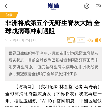
健康
非洲将成第五个无野生脊灰大陆 全
球战病毒冲刺遇阻
2020年06月25日 08:50
试听
T中
世界卫生组织将于今年八月宣布非洲为无野生脊髓灰
质炎状态，目前全球仅剩巴基斯坦和阿富汗两国尚未
消灭野生脊灰；但疫苗衍生脊灰病毒在非洲挑战仍
存，新冠疫情也影响了全球脊灰消除工作
【财新网】（实习记者 林意荃 记者 马丹萌）
全球离消除脊髓灰质炎（下称脊灰）状态再进一
步。据世卫组织（WHO）官网消息，非洲区域认