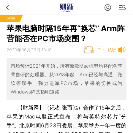
科技
苹果电脑时隔15年再“换芯” Arm阵
营能否在PC市场突围？
2020年06月23日 13:18
试听
T中
市场预计2021年开始，所有新款Mac机型均将配备苹
果自研的处理器。从2018年起，Arm已经与高通、微
软等联手，强力进军PC市场，苹果的切换或为
Windows阵营指明道路
【财新网】（记者 张而弛）
合作了15年之后，
苹果
的Mac电脑正式宣布，将与
英特尔
芯片“分
手”。北京时间6月23日凌晨，苹果举办一年一度的