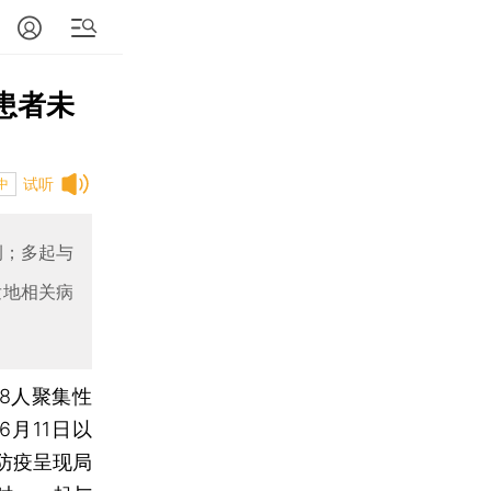
津患者未
试听
中
例；多起与
发地相关病
8人聚集性
月11日以
防疫呈现局