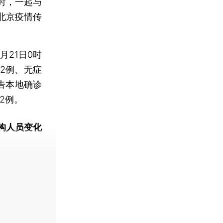
时，一起与
北京疫情传
21日0时
2例、无症
报告本地确诊
2例。
构人员变化
动态