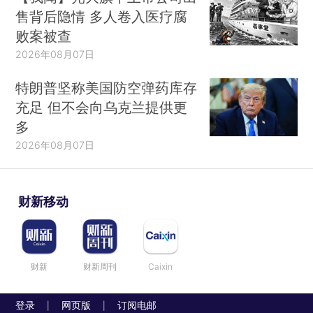
售背后隐情 多人卷入医疗腐
败案被查
2026年08月07日
特朗普坚称美国防空弹药库存
充足 但不会向乌克兰提供更
多
2026年08月07日
财新移动
财新
财新周刊
Caixin
登录
网页版
订阅电邮
|
|