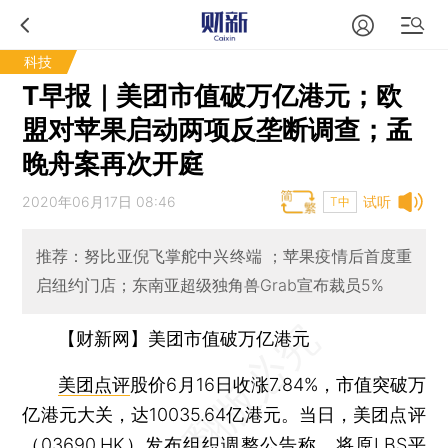
科技
T早报｜美团市值破万亿港元；欧
盟对苹果启动两项反垄断调查；孟
晚舟案再次开庭
2020年06月17日 08:46
试听
T中
推荐：努比亚倪飞掌舵中兴终端 ；苹果疫情后首度重
启纽约门店；东南亚超级独角兽Grab宣布裁员5%
【财新网】
美团市值破万亿港元
美团点评
股价6月16日收涨7.84%，市值突破万
亿港元大关，达10035.64亿港元。当日，美团点评
（
03690.HK
）发布组织调整公告称，将原LBS平