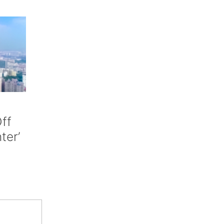
ff
nter’