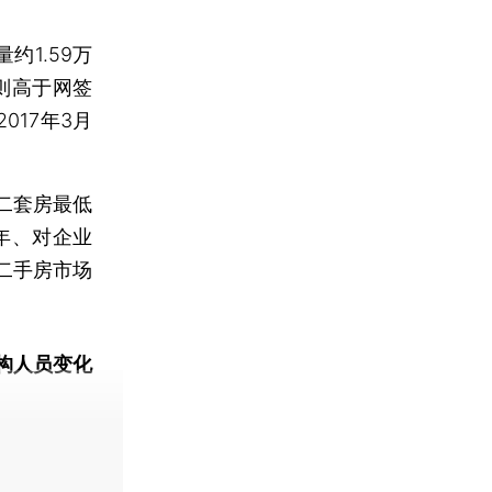
1.59万
量则高于网签
017年3月
二套房最低
年、对企业
二手房市场
构人员变化
动态