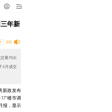
创三年新
试听
中
成交量均出
于4月成交
房新政发布
17”楼市调
月报，显示