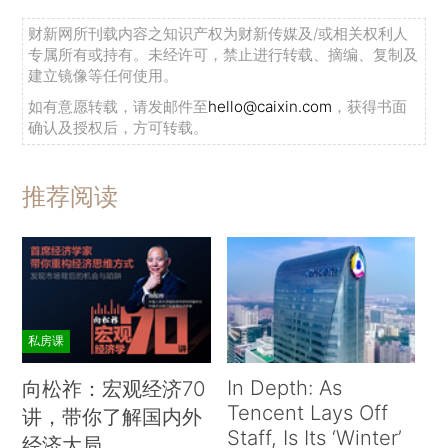
财新网所刊载内容之知识产权为财新传媒及/或相关权利人
专属所有或持有。未经许可，禁止进行转载、摘编、复制及
建立镜像等任何使用。
如有意愿转载，请发邮件至
hello@caixin.com
，获得书面
确认及授权后，方可转载。
推荐阅读
私房课
In Depth: As
向松祚：宏观经济70
Tencent Lays Off
讲，带你了解国内外
Staff, Is Its ‘Winter’
经济大局