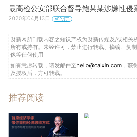
最高检公安部联合督导鲍某某涉嫌性侵
2020年04月13日
APP打开
财新网所刊载内容之知识产权为财新传媒及/或相关
所有或持有。未经许可，禁止进行转载、摘编、复制
像等任何使用。
如有意愿转载，请发邮件至
hello@caixin.com
，获
及授权后，方可转载。
推荐阅读