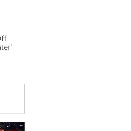
ff
nter’