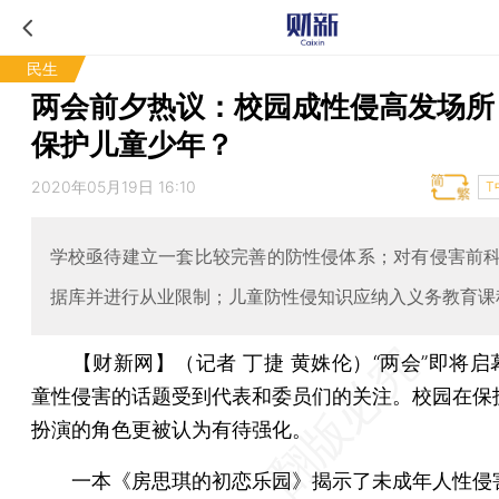
民生
两会前夕热议：校园成性侵高发场所
保护儿童少年？
2020年05月19日 16:10
T
学校亟待建立一套比较完善的防性侵体系；对有侵害前
据库并进行从业限制；儿童防性侵知识应纳入义务教育课
【财新网】（记者 丁捷 黄姝伦）
“两会”即将
童性侵害的话题受到代表和委员们的关注。校园在保
扮演的角色更被认为有待强化。
一本《房思琪的初恋乐园》揭示了未成年人性侵