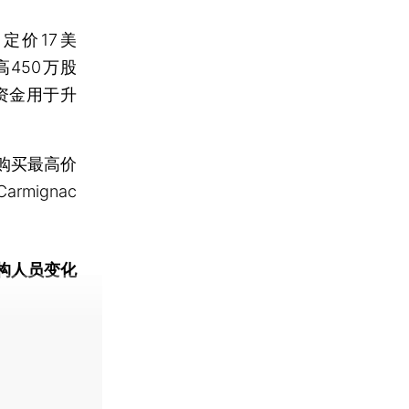
定价17美
450万股
半资金用于升
购买最高价
mignac
构人员变化