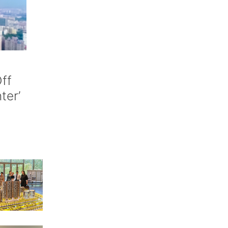
ff
nter’