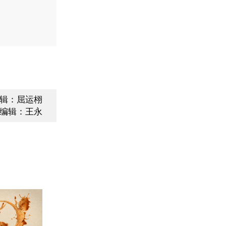
辑：屈运栩
编辑：王永