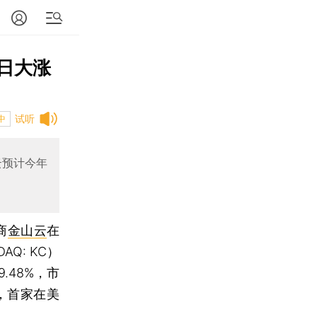
首日大涨
试听
中
云预计今年
商
金山云
在
Q: KC）
.48%，市
，首家在美