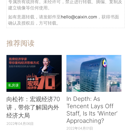
专属所有或持有。未经许可，禁止进行转载、摘编、复制及
建立镜像等任何使用。
如有意愿转载，请发邮件至
hello@caixin.com
，获得书面
确认及授权后，方可转载。
推荐阅读
私房课
In Depth: As
向松祚：宏观经济70
Tencent Lays Off
讲，带你了解国内外
Staff, Is Its ‘Winter’
经济大局
Approaching?
2022年04月06日
2022年04月01日