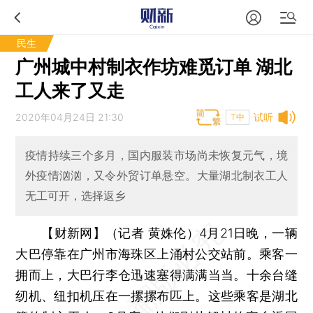
民生
广州城中村制衣作坊难觅订单 湖北
工人来了又走
2020年04月24日 21:30
试听
T中
疫情持续三个多月，国内服装市场尚未恢复元气，境
外疫情汹汹，又令外贸订单悬空。大量湖北制衣工人
无工可开，选择返乡
【财新网】（记者 黄姝伦）
4月21日晚，一辆
大巴停靠在广州市海珠区上涌村公交站前。乘客一
拥而上，大巴行李仓迅速塞得满满当当。十余台缝
纫机、纽扣机压在一摞摞布匹上。这些乘客是湖北