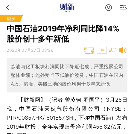
能源
中国石油2019年净利同比降14%
股价创十多年新低
2020年03月27日 08:26
试听
T中
炼油与化工板块利润同比下降近七成，严重拖累公司
整体业绩；此外受当下低油价波及，中国石油在国内
A股、港股、美股三地的股价均创十多年来新低
【财新网】（记者 曾凌轲 罗国平）
3月26日
晚，
中国石油
天然气股份有限公司（NYSE：
PTR/
00857.HK
/
601857.SH
，下称中国石油）发布
2019年财报，全年实现归母净利润456.82亿元，