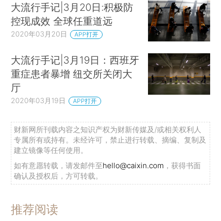
大流行手记|3月20日:积极防
控现成效 全球任重道远
2020年03月20日
APP打开
大流行手记|3月19日：西班牙
重症患者暴增 纽交所关闭大
厅
2020年03月19日
APP打开
财新网所刊载内容之知识产权为财新传媒及/或相关权利人
专属所有或持有。未经许可，禁止进行转载、摘编、复制及
建立镜像等任何使用。
如有意愿转载，请发邮件至
hello@caixin.com
，获得书面
确认及授权后，方可转载。
推荐阅读