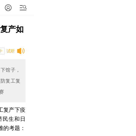
工复产如
试听
中
、下馆子，
谨防复工复
赛
工复产下疫
济民生和日
难的考题：