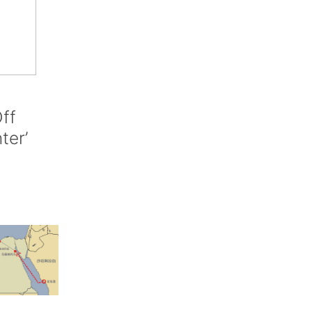
ff
nter’