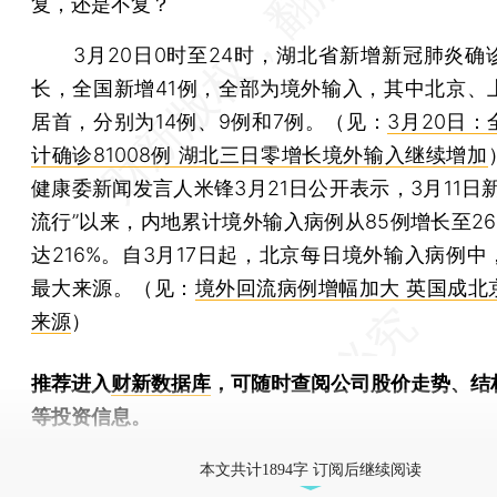
复，还是不复？
3月20日0时至24时，湖北省新增新冠肺炎确
长，全国新增41例，全部为境外输入，其中北京、
居首，分别为14例、9例和7例。（见：
3月20日
计确诊81008例 湖北三日零增长境外输入继续增加
健康委新闻发言人米锋3月21日公开表示，3月11日
流行”以来，内地累计境外输入病例从85例增长至26
达216%。自3月17日起，北京每日境外输入病例中
最大来源。（见：
境外回流病例增幅加大 英国成北
来源
）
推荐进入
财新数据库
，可随时查阅公司股价走势、结
等投资信息。
财新机器人产业指数(RII)已发布，
点击了解行业
本文共计1894字 订阅后继续阅读