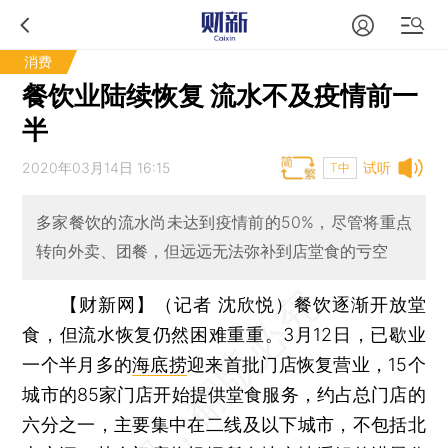
消费
餐饮业陆续恢复 流水不及疫情前一
半
2020年03月14日 16:15
试听
T中
多家餐饮的流水尚未达到疫情前的50%，尽管将重点
转向外卖、团餐，但远远无法弥补到店堂食的亏空
【财新网】（记者 沈欣悦）
餐饮逐渐开放堂
食，但流水恢复仍然困难重重。3月12日，已歇业
一个半月多的
海底捞
迎来首批门店恢复营业，15个
城市的85家门店开始提供堂食服务，约占总门店的
六分之一，主要集中在二线及以下城市，不包括北