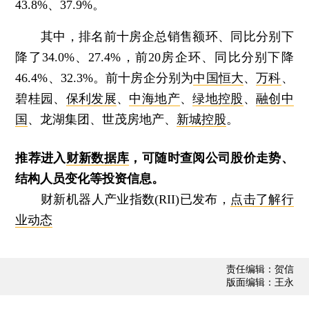
43.8%、37.9%。
其中，排名前十房企总销售额环、同比分别下
降了34.0%、27.4%，前20房企环、同比分别下降
46.4%、32.3%。前十房企分别为
中国恒大
、
万科
、
碧桂园、
保利发展
、
中海地产
、
绿地控股
、
融创中
国
、龙湖集团、世茂房地产、
新城控股
。
推荐进入
财新数据库
，可随时查阅公司股价走势、
结构人员变化等投资信息。
财新机器人产业指数(RII)已发布，
点击了解行
业动态
责任编辑：贺信
版面编辑：王永