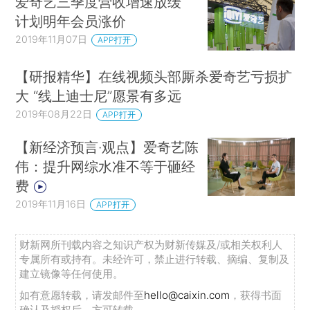
爱奇艺三季度营收增速放缓
计划明年会员涨价
2019年11月07日
APP打开
【研报精华】在线视频头部厮杀爱奇艺亏损扩
大 “线上迪士尼”愿景有多远
2019年08月22日
APP打开
【新经济预言·观点】爱奇艺陈
伟：提升网综水准不等于砸经
费
2019年11月16日
APP打开
财新网所刊载内容之知识产权为财新传媒及/或相关权利人
专属所有或持有。未经许可，禁止进行转载、摘编、复制及
建立镜像等任何使用。
如有意愿转载，请发邮件至
hello@caixin.com
，获得书面
确认及授权后，方可转载。