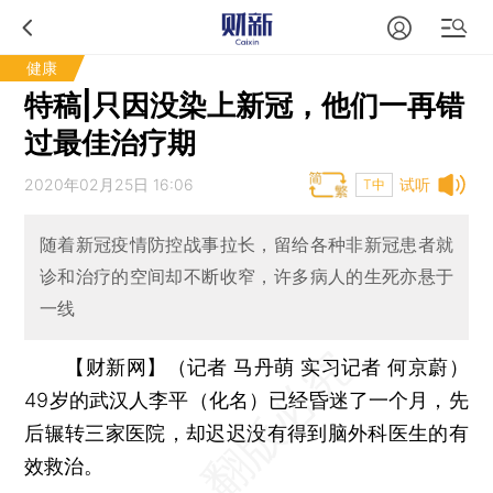
健康
特稿|只因没染上新冠，他们一再错
过最佳治疗期
2020年02月25日 16:06
试听
T中
随着新冠疫情防控战事拉长，留给各种非新冠患者就
诊和治疗的空间却不断收窄，许多病人的生死亦悬于
一线
【财新网】（记者 马丹萌 实习记者 何京蔚）
49岁的武汉人李平（化名）已经昏迷了一个月，先
后辗转三家医院，却迟迟没有得到脑外科医生的有
效救治。