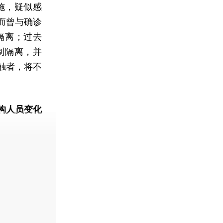
施，疑似感
而曾与确诊
隔离；过去
制隔离，并
触者，将不
构人员变化
动态