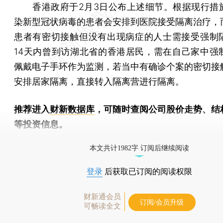
香港政府于2月3日公布上述细节。根据现行措
染新型冠状病毒的患者会安排到医院接受隔离治疗，
患者有密切接触但没有出现病症的人士需接受强制
14天内曾到访湖北省的香港居民，需在自己家中强
佩戴电子手环作为监测，若当中有确诊个案的密切接
安排居家隔离，直接转入隔离营进行隔离。
推荐进入
财新数据库
，可随时查阅公司股价走势、结
等投资信息。
财新机器人产业指数(RII)已发布，
点击了解行业
本文共计1982字 订阅后继续阅读
登录
后获取已订阅的阅读权限
财新通会员
订阅/会员升级
可畅读全文