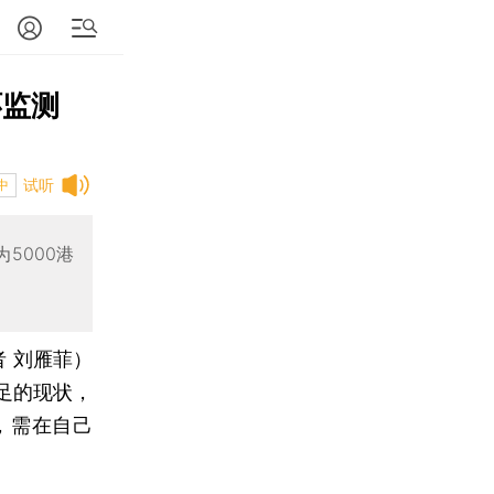
环监测
试听
中
5000港
者 刘雁菲）
足的现状，
，需在自己