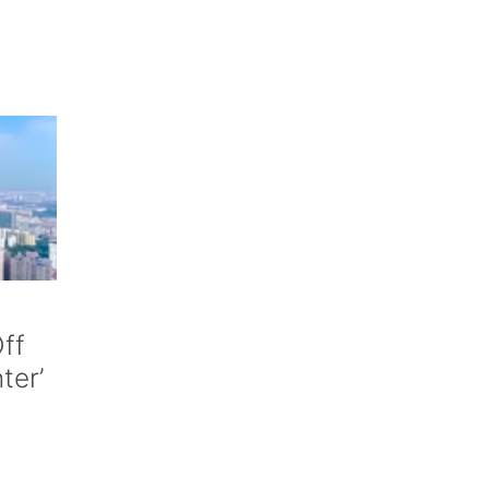
ff
nter’