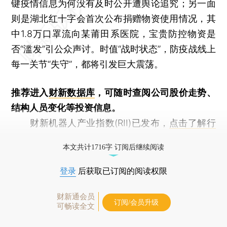
键疫情信息为何没有及时公开遭舆论追究；另一面
则是湖北红十字会首次公布捐赠物资使用情况，其
中1.8万口罩流向某莆田系医院，宝贵防控物资是
否“滥发”引公众声讨。时值“战时状态”，防疫战线上
每一关节“失守”，都将引发巨大震荡。
推荐进入
财新数据库
，可随时查阅公司股价走势、
结构人员变化等投资信息。
财新机器人产业指数(RII)已发布，
点击了解行
业动态
本文共计1716字 订阅后继续阅读
登录
后获取已订阅的阅读权限
财新通会员
订阅/会员升级
可畅读全文