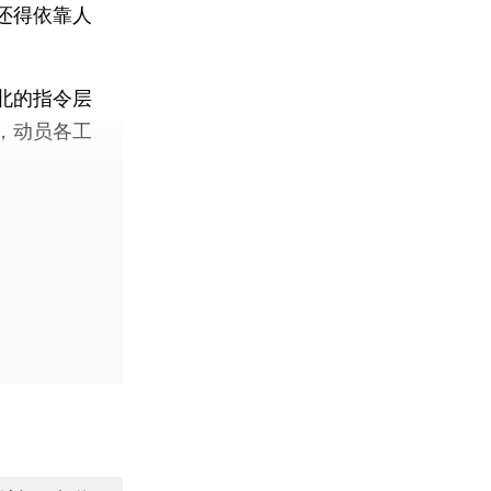
还得依靠人
。
北的指令层
，动员各工