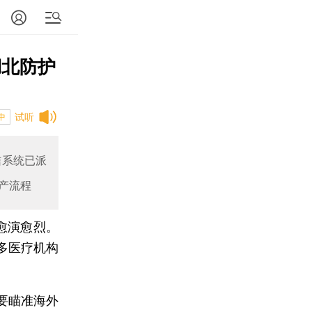
湖北防护
试听
中
信系统已派
产流程
愈演愈烈。
多医疗机构
要瞄准海外