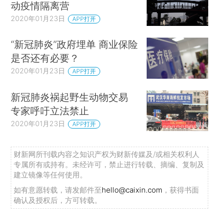
动疫情隔离营
2020年01月23日
APP打开
“新冠肺炎”政府埋单 商业保险
是否还有必要？
2020年01月23日
APP打开
新冠肺炎祸起野生动物交易
专家呼吁立法禁止
2020年01月23日
APP打开
财新网所刊载内容之知识产权为财新传媒及/或相关权利人
专属所有或持有。未经许可，禁止进行转载、摘编、复制及
建立镜像等任何使用。
如有意愿转载，请发邮件至
hello@caixin.com
，获得书面
确认及授权后，方可转载。