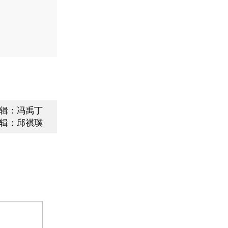
辑：冯禹丁
辑：邱祺璞