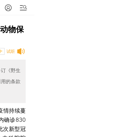
生动物保
试听
中
修订《野生
利用的条款
疫情持续蔓
内确诊830
此次新型冠