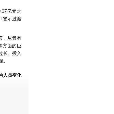
.67亿元之
ST警示过渡
坦言，尽管有
等方面的巨
过长、投入
现。
构人员变化
动态