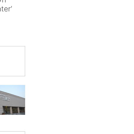
nter’