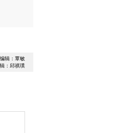
编辑：覃敏
辑：邱祺璞