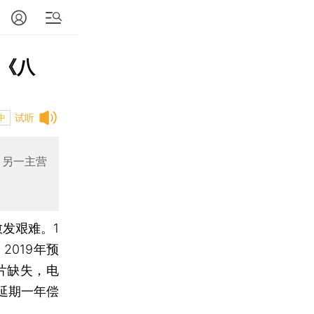
 《八
试听
中
；另一主营
愈发艰难。1
2019年预
片缺失，电
延期一年偿