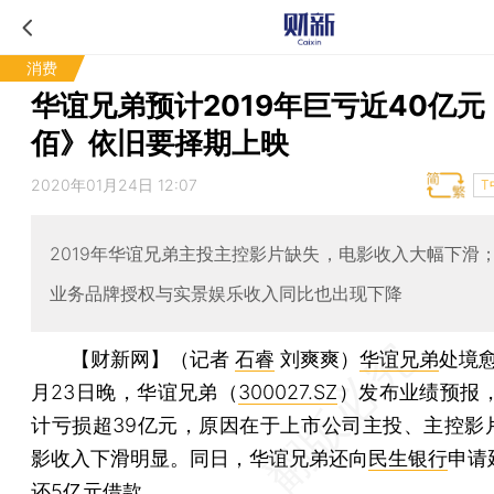
消费
华谊兄弟预计2019年巨亏近40亿元
佰》依旧要择期上映
2020年01月24日 12:07
T
2019年华谊兄弟主投主控影片缺失，电影收入大幅下滑
业务品牌授权与实景娱乐收入同比也出现下降
【财新网】（记者
石睿
刘爽爽）
华谊兄弟
处境
月23日晚，华谊兄弟（
300027.SZ
）发布业绩预报，
计亏损超39亿元，原因在于上市公司主投、主控影
影收入下滑明显。同日，华谊兄弟还向
民生银行
申请
还5亿元借款。