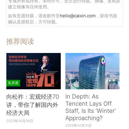
专属所有或持有。未经许可，禁止进行转载、摘编、复制及
建立镜像等任何使用。
如有意愿转载，请发邮件至
hello@caixin.com
，获得书面
确认及授权后，方可转载。
推荐阅读
私房课
In Depth: As
向松祚：宏观经济70
Tencent Lays Off
讲，带你了解国内外
Staff, Is Its ‘Winter’
经济大局
Approaching?
2022年04月06日
2022年04月01日