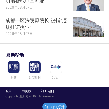
明治折戟中国乳业
2026年08月07日
成都一区法院原院长 被指“违
规挂证执业”
2026年08月07日
财新移动
财新
财新周刊
Caixin
登录
网页版
订阅电邮
|
|
Copyright 财新网 All Rights Reserved
App 内打开