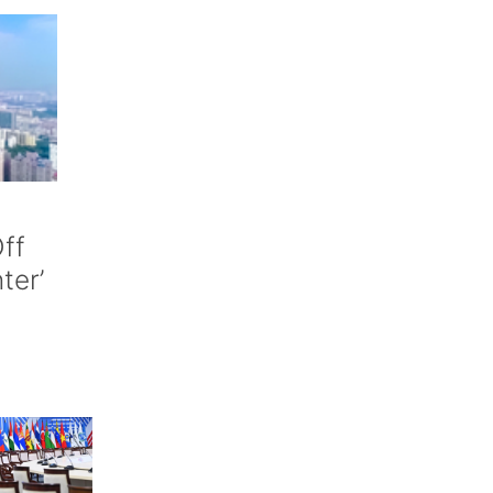
ff
nter’