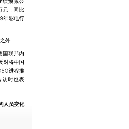
业绩预减公
0万元，同比
19年彩电行
设之外
德国联邦内
反对将中国
5G进程推
专访时也表
构人员变化