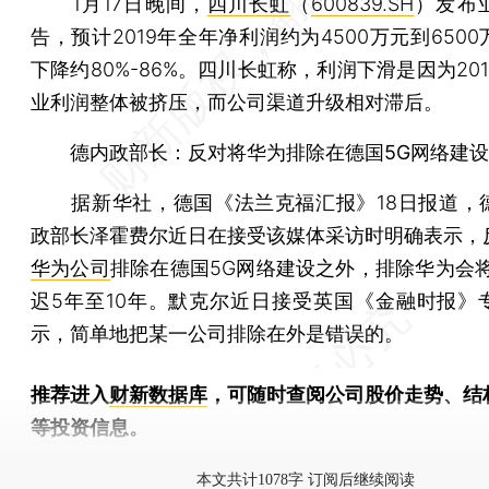
1月17日晚间，
四川长虹
（
600839.SH
）发布
告，预计2019年全年净利润约为4500万元到650
下降约80%-86%。四川长虹称，利润下滑是因为20
业利润整体被挤压，而公司渠道升级相对滞后。
德内政部长：反对将华为排除在德国5G网络建
据新华社，德国《法兰克福汇报》18日报道，
政部长泽霍费尔近日在接受该媒体采访时明确表示，
华为公司
排除在德国5G网络建设之外，排除华为会将
迟5年至10年。默克尔近日接受英国《金融时报》
示，简单地把某一公司排除在外是错误的。
推荐进入
财新数据库
，可随时查阅公司股价走势、结
等投资信息。
财新机器人产业指数(RII)已发布，
点击了解行业动态
本文共计1078字 订阅后继续阅读