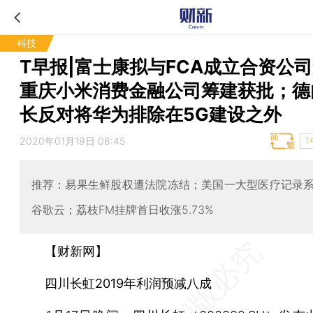
科技
T早报|富士康拟与FCA成立合资公
重庆小米消费金融公司筹建获批；德
长反对将华为排除在5G建设之外
2020年01月19日 08:45
T
推荐：易果生鲜股权遭法院冻结；美国一大型医疗记录
谷歌云；荔枝FM挂牌首日收涨5.73%
【财新网】
四川长虹2019年利润预减八成