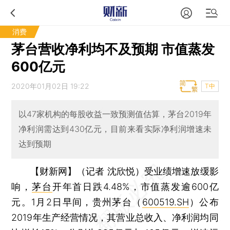
消费
茅台营收净利均不及预期 市值蒸发
600亿元
2020年01月02日 19:22
T中
以47家机构的每股收益一致预测值估算，茅台2019年
净利润需达到430亿元，目前来看实际净利润增速未
达到预期
【财新网】（记者 沈欣悦）
受业绩增速放缓影
响，
茅台
开年首日跌4.48%，市值蒸发逾600亿
元。1月2日早间，贵州茅台（
600519.SH
）公布
2019年生产经营情况，其营业总收入、净利润均同