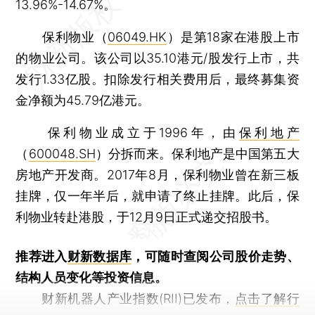
13.96%-14.67%。
保利物业（
06049.HK
）是第18家在港股上市
的物业公司。该公司以35.10港元/股发行上市，共
发行1.33亿股。扣除发行相关费用后，最终募集资
金净额为45.79亿港元。
保利物业成立于1996年，由
保利地产
（
600048.SH
）分拆而来。保利地产是中国第五大
房地产开发商。2017年8月，保利物业曾在新三板
挂牌，仅一年半后，就申请了终止挂牌。此后，保
利物业转赴港股，于12月9日正式递交招股书。
推荐进入
财新数据库
，可随时查阅公司股价走势、
结构人员变化等投资信息。
财新机器人产业指数(RII)已发布，
点击了解行