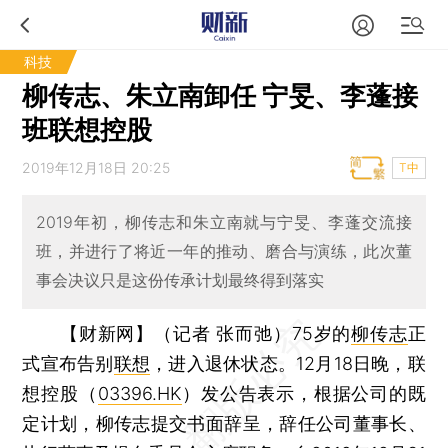
科技
柳传志、朱立南卸任 宁旻、李蓬接
班联想控股
2019年12月18日 20:25
T中
2019年初，柳传志和朱立南就与宁旻、李蓬交流接
班，并进行了将近一年的推动、磨合与演练，此次董
事会决议只是这份传承计划最终得到落实
【财新网】（记者 张而弛）
75岁的
柳传志
正
式宣布告别
联想
，进入退休状态。12月18日晚，联
想控股（
03396.HK
）发公告表示，根据公司的既
定计划，柳传志提交书面辞呈，辞任公司董事长、