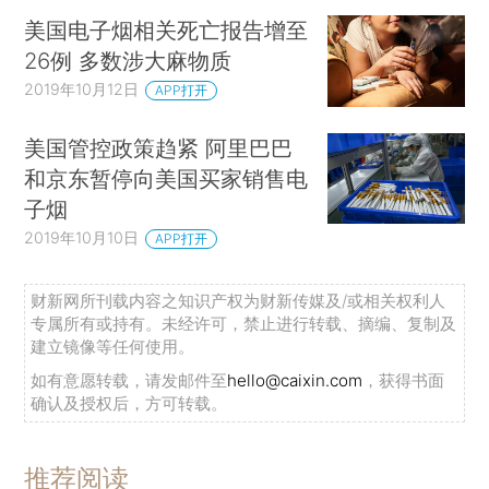
美国电子烟相关死亡报告增至
26例 多数涉大麻物质
2019年10月12日
APP打开
美国管控政策趋紧 阿里巴巴
和京东暂停向美国买家销售电
子烟
2019年10月10日
APP打开
财新网所刊载内容之知识产权为财新传媒及/或相关权利人
专属所有或持有。未经许可，禁止进行转载、摘编、复制及
建立镜像等任何使用。
如有意愿转载，请发邮件至
hello@caixin.com
，获得书面
确认及授权后，方可转载。
推荐阅读