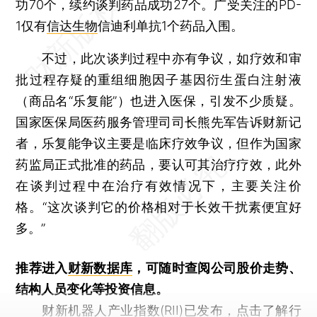
功70个，续约谈判药品成功27个。广受关注的PD-
1仅有
信达生物
信迪利单抗1个药品入围。
不过，此次谈判过程中亦有争议，如疗效和审
批过程存疑的重组细胞因子基因衍生蛋白注射液
（商品名“乐复能”）也进入医保，引发不少质疑。
国家医保局医药服务管理司司长熊先军告诉财新记
者，乐复能争议主要是临床疗效争议，但作为国家
药监局正式批准的药品，要认可其治疗疗效，此外
在谈判过程中在治疗有效情况下，主要关注价
格。“这次谈判它的价格相对于长效干扰素便宜好
多。”
推荐进入
财新数据库
，可随时查阅公司股价走势、
结构人员变化等投资信息。
财新机器人产业指数(RII)已发布，
点击了解行